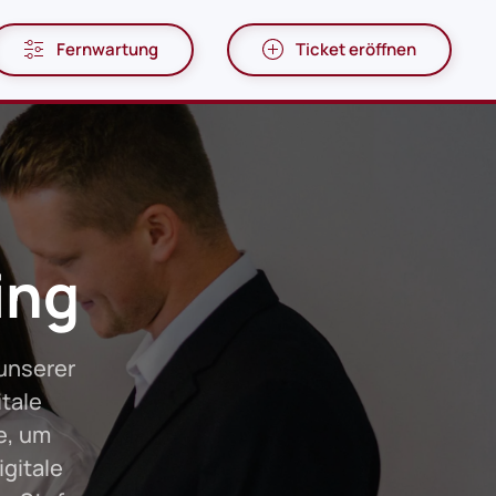
Fernwartung
Ticket eröffnen
ing
 unserer
tale
e, um
gitale