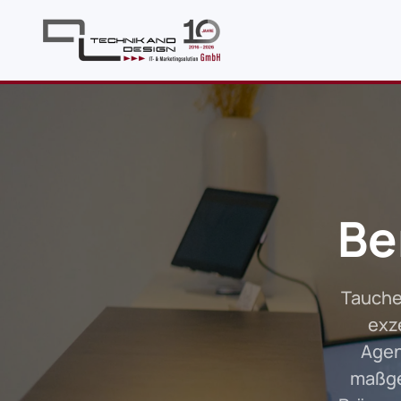
Skip to main content
Be
Tauchen
exz
Agen
maßge