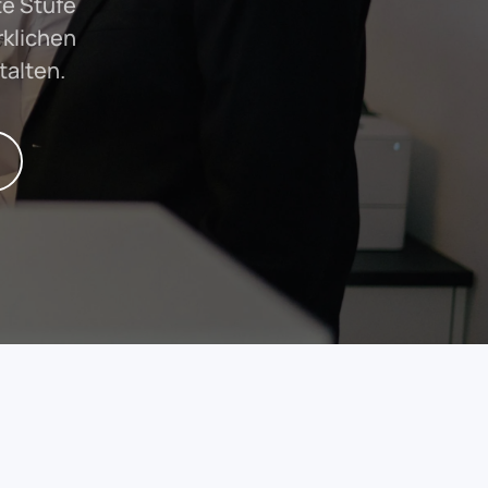
te Stufe
rklichen
talten.