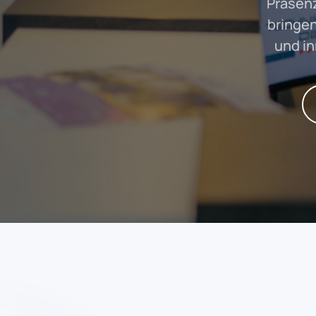
Präsenz
bringen
und in